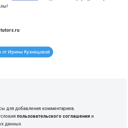
алы!
tutors.ru
 от Ирины Кузнецовой
сы для добавления комментариев.
 условия
пользовательского соглашения
и
ых данных