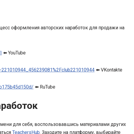
оцесс оформления авторских наработок для продажи на
I
⬅️ YouTube
deo-221010944_456239081%2Fclub221010944
⬅️ VKontakte
4b175b45d150d/
⬅️ RuTube
аработок
емени для себя, воспользовавшись материалами других
аться
TeachersHub
. Заходите на платформу, выбирайте