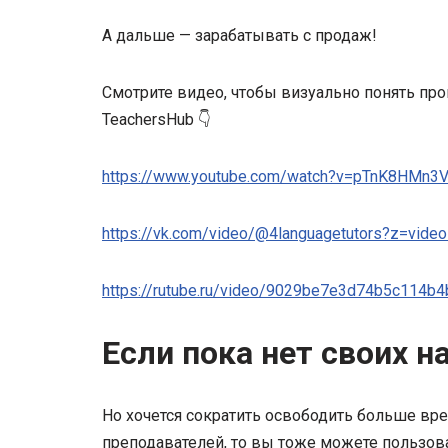
А дальше — зарабатывать с продаж!
Смотрите видео, чтобы визуально понять пр
TeachersHub 👇
https://www.youtube.com/watch?v=pTnK8HMn3V
https://vk.com/video/@4languagetutors?z=vi
https://rutube.ru/video/9029be7e3d74b5c114b
Если пока нет своих н
Но хочется сократить освободить больше вр
преподавателей, то вы тоже можете пользов