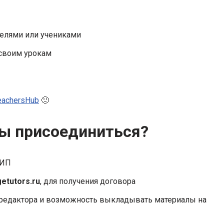
телями или учениками
 своим урокам
eachersHub
🙂
бы присоединиться?
 ИП
etutors.ru
, для получения договора
и редактора и возможность выкладывать материалы на