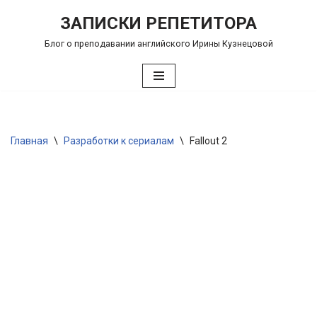
ЗАПИСКИ РЕПЕТИТОРА
Перейти
Блог о преподавании английского Ирины Кузнецовой
к
содержимому
Главная
\
Разработки к сериалам
\
Fallout 2