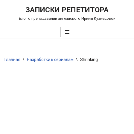
ЗАПИСКИ РЕПЕТИТОРА
Перейти
Блог о преподавании английского Ирины Кузнецовой
к
содержимому
Главная
\
Разработки к сериалам
\
Shrinking