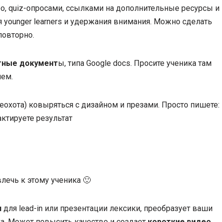
о, quiz-опросами, ссылками на дополнительные ресурсы и
younger learners и удержания внимания. Можно сделать
повторно.
тные документ
ы, типа Google docs. Просите ученика там
ием.
неохота) ковыряться с дизайном и презами. Просто пишете:
актируете результат
влечь к этому ученика 🙂
я
для lead-in или презентации лексики, преобразует ваши
ка. Может повысить качество и создает
короткие видео