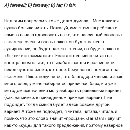
A) farewell; Б) faraway; В) far; Г) fair.
Над этим вопросом я тоже долго думала…. Мне кажется,
нужно больше читать. Пожалуй, имеет смысл ребенка с
самого начала вдохновить на то, что пассивный словарь в
экзамене очень и очень важен: он будет важен в
аудировании, он будет важен в чтении, он будет важен в
«Лексике и грамматике». Если я интенсивно читаю на
иностранном языке, то вырабатывается и развивается
некое чувство языка, которое, безусловно, помогает на
экзамене. Плюс, получается, что благодаря чтению я знаю
много слов, у меня набирается приличная база, и я уже
методом исключения могу выбирать правильный вариант
(как, например, в приведенном примере: вариант Г не
подойдет, тогда смысл будет здесь совсем другой;
вариант А тоже не подойдет, я читала, читала, читала, и
помню, что это слово значит «прощай», «far stars» звучит
как-то «куце» для такого предложения, поэтому наверное