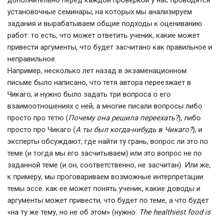
дополнительно перед каждой проверкой у нас проводятся
установочные семинары, на которых мы анализируем
задания и вырабатываем общие подходы к оцениванию
работ: то есть, что может ответить ученик, какие может
привести аргументы, что будет засчитано как правильное и
неправильное.
Например, несколько лет назад в экзаменационном
письме было написано, что тетя автора переезжает в
Чикаго, и нужно было задать три вопроса о его
взаимоотношениях с ней, а многие писали вопросы либо
просто про тетю (
Почему она решила переехать?
), либо
просто про Чикаго (
А ты был когда-нибудь в Чикаго?
), и
эксперты обсуждают, где найти ту грань, вопрос ли это по
теме (и тогда мы его засчитываем) или это вопрос не по
заданной теме (и он, соответственно, не засчитан). Или же,
к примеру, мы проговариваем возможные интерпретации
темы эссе: как ее может понять ученик, какие доводы и
аргументы может привести, что будет по теме, а что будет
«на ту же тему, но не об этом» (нужно:
The
healthiest
food
is