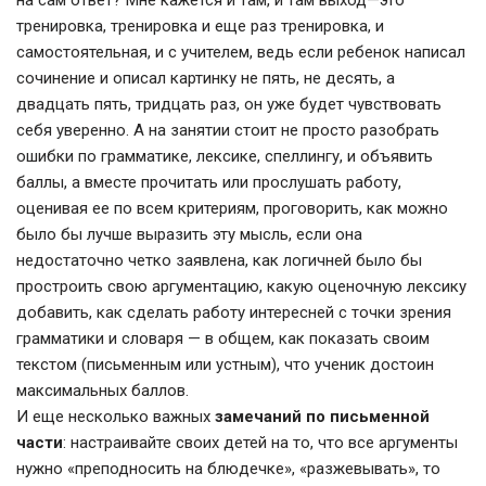
на сам ответ? Мне кажется и там, и там выход—это
тренировка, тренировка и еще раз тренировка, и
самостоятельная, и с учителем, ведь если ребенок написал
сочинение и описал картинку не пять, не десять, а
двадцать пять, тридцать раз, он уже будет чувствовать
себя уверенно. А на занятии стоит не просто разобрать
ошибки по грамматике, лексике, спеллингу, и объявить
баллы, а вместе прочитать или прослушать работу,
оценивая ее по всем критериям, проговорить, как можно
было бы лучше выразить эту мысль, если она
недостаточно четко заявлена, как логичней было бы
простроить свою аргументацию, какую оценочную лексику
добавить, как сделать работу интересней с точки зрения
грамматики и словаря — в общем, как показать своим
текстом (письменным или устным), что ученик достоин
максимальных баллов.
И еще несколько важных
замечаний по письменной
части
: настраивайте своих детей на то, что все аргументы
нужно «преподносить на блюдечке», «разжевывать», то