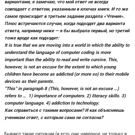
вариантами, я замечаю, что мой ответ не всегда
совпадает с ответом, указанным в ключах книги. И то же
самое происходит в третьем задании раздела «Чтения».
Плюс встречаются случаи, когда подходят два варианта
ответа, например ниже — я бы выбрала первый, но третий
тоже вроде как подходит:
It is true that we are moving into a world in which the ability to
understand the language of computer coding is more
important than the ability to read and write cursive. This,
however, is not an excuse for the extent to which young
children have become as addicted (or more so) to their mobile
devices as their parents.
“This” in paragraph 8 (This, however, is not an excuse …)
refers to … 1) importance of computers. 2) literacy skills. 3)
computer language. 4) addiction to technology.
Как справиться с такими вопросами? И как объясняешь
ученикам ответ, с которым сама не согласна?
Бывают такие ситуации (и есть они, наверное, не только в