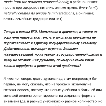
made
from
the
products
produced
locally,
а ребенок пишет
просто про здоровое питание; или же нужно:
Every
family
naturally
creates
its
unique
fa mily
traditions,
а он пишет,
важны семейные традиции или нет).
Теперь о самом ЕГЭ. Мальчишки и девчонки, а также их
родители недовольны тем, что школьная программа не
подготавливает к Единому государственному экзамену.
Действительно, выглядит странно. Экзамен
государственный, но на уроках в государственной школе к
нему не готовят. Как думаешь, почему? И какой ключ
можно подобрать к решению этой проблемы?
Я, честно говоря, долго думала над этим вопросом)) Во-
первых, не могу сказать, что на уроках к экзамену не
готовят совсем, потому что новые учебники в большей или
меньшей степени ориентированы на задания в формате
экзамена (да, в разных учебниках их разное количество, но