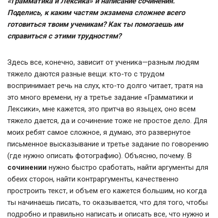
«Грамматика и Лексика» и написание сочинения.
Поделись, к каким частям экзамена сложнее всего
готовиться твоим ученикам? Как ты помогаешь им
справиться с этими трудностям?
Здесь все, конечно, зависит от ученика—разным людям
тяжело даются разные вещи: кто-то с трудом
воспринимает речь на слух, кто-то долго читает, тратя на
это много времени, ну а третье задание «Грамматики и
Лексики», мне кажется, это притча во языцех, оно всем
тяжело дается, да и сочинение тоже не простое дело. Для
моих ребят самое сложное, я думаю, это развернутое
письменное высказывание и третье задание по говорению
(где нужно описать фотографию). Объясню, почему. В
сочинении
нужно быстро сработать, найти аргументы для
обеих сторон, найти контраргументы, качественно
простроить текст, и объем его кажется большим, но когда
ты начинаешь писать, то оказывается, что для того, чтобы
подробно и правильно написать и описать все, что нужно и