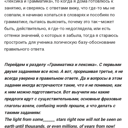
«Лексика и Грамматика», то когда я дома готовлюсь к
занятию, и сверяясь с ответами вижу, что где-то мы не
совпали, я начинаю копаться в словарях и пособиях по
грамматике, пытаясь выяснить, почему это так—может
быть, действительно, я где-то недоглядела, или есть
оттенки значений, о которых я забыла, тогда я стараюсь
простроить для ученика логическую базу-обоснование
правильного ответа.
Перейдем к разделу «Грамматика и лексика». С первыми
двумя заданиями все ясно. А вот, прорешивая третье, я не
всегда уверена в правильном ответе. Да и вопросы в этом
задании иногда встречаются такие, что я не понимаю, как
к ним можно подготовиться. Вот выучили мы какие
предлоги идут с существительными, основные фразовые
глаголы взяли, confusing words прошли, а что делать с
такими заданиям:
The light from some______ stars right now will not be seen on
earth until thousands, or even millions, of years from now!