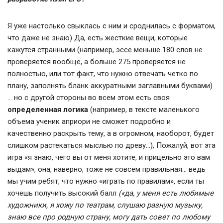
Я уже настолько свыклась с ним и сроднилась с форматом,
что даже не знаю) Да, есть жесткие вещи, которые
кажутся странными (например, эссе меньше 180 слов не
проверяется вообще, а больше 275 проверяется не
полностью, или тот факт, что нужно отвечать четко по
плану, заполнять бланк аккуратными заглавными буквами)
… но с другой стороны во всем этом есть своя
определенная логика
(например, в тексте маленького
объема ученик априори не сможет подробно и
качественно раскрыть тему, а в огромном, наоборот, будет
слишком растекаться мыслью по древу…), Пожалуй, вот эта
игра «я знаю, чего вы от меня хотите, и прицельно это вам
выдам», она, наверно, тоже не совсем правильная… ведь
мы учим ребят, что нужно «играть по правилам», если ты
хочешь получить высокий балл
(«да, у меня есть любимые
художники, я хожу по театрам, слушаю разную музыку,
знаю все про родную страну, могу дать совет по любому