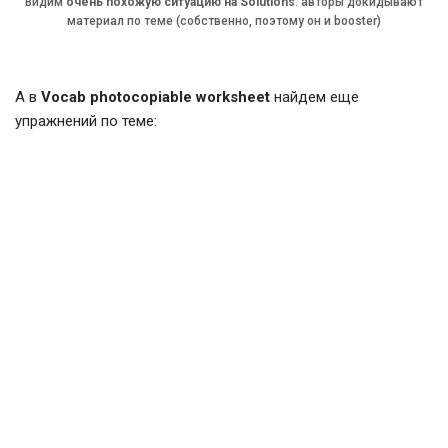
Видим
очень похожую ситуацию на Solutions
: авторы докидывают
материал по теме (собственно, поэтому он и booster)
А в
Vocab photocopiable worksheet
найдем еще
упражнений по теме: