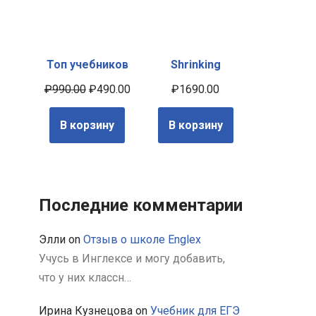
Топ учебников
Shrinking
₽
990.00
₽
490.00
₽
1690.00
В корзину
В корзину
Последние комментарии
Элли
on
Отзыв о школе Englex
Учусь в Инглексе и могу добавить,
что у них классн…
Ирина Кузнецова
on
Учебник для ЕГЭ