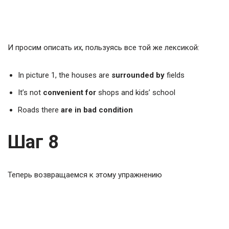
И просим описать их, пользуясь все той же лексикой:
In picture 1, the houses are
surrounded by
fields
It’s not
convenient for
shops and kids’ school
Roads there
are in bad condition
Шаг 8
Теперь возвращаемся к этому упражнению