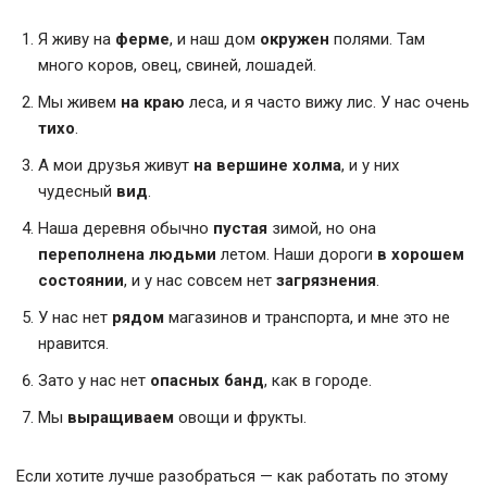
Я живу на
ферме
, и наш дом
окружен
полями. Там
много коров, овец, свиней, лошадей.
Мы живем
на краю
леса, и я часто вижу лис. У нас очень
тихо
.
А мои друзья живут
на вершине холма
, и у них
чудесный
вид
.
Наша деревня обычно
пустая
зимой, но она
переполнена людьми
летом. Наши дороги
в хорошем
состоянии
, и у нас совсем нет
загрязнения
.
У нас нет
рядом
магазинов и транспорта, и мне это не
нравится.
Зато у нас нет
опасных банд
, как в городе.
Мы
выращиваем
овощи и фрукты.
Если хотите лучше разобраться — как работать по этому