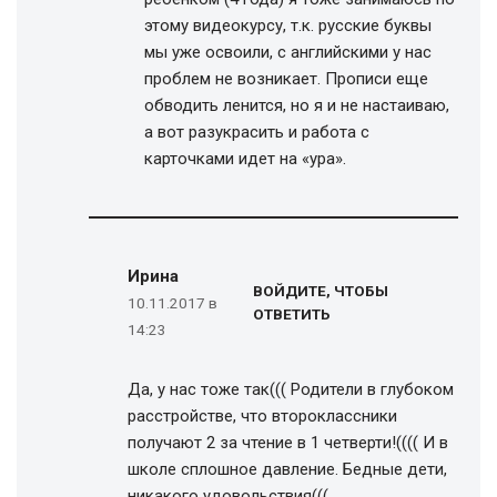
этому видеокурсу, т.к. русские буквы
мы уже освоили, с английскими у нас
проблем не возникает. Прописи еще
обводить ленится, но я и не настаиваю,
а вот разукрасить и работа с
карточками идет на «ура».
Ирина
ВОЙДИТЕ, ЧТОБЫ
10.11.2017 в
ОТВЕТИТЬ
14:23
Да, у нас тоже так((( Родители в глубоком
расстройстве, что второклассники
получают 2 за чтение в 1 четверти!(((( И в
школе сплошное давление. Бедные дети,
никакого удовольствия(((