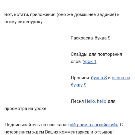
Вот, кстати, приложения (оно же домашнее задание) к
этому видеоуроку:
Раскраска-буква S.
Слайды для повторения
слов:
Урок 1
.
Прописи:
буква S
и
слова на
букву S
.
Песня
Hello, hello
для
просмотра на уроке.
Подписывайтесь на наш канал
«Играем в английский»
. С
нетерпением ждем Ваших комментариев и отзывов!