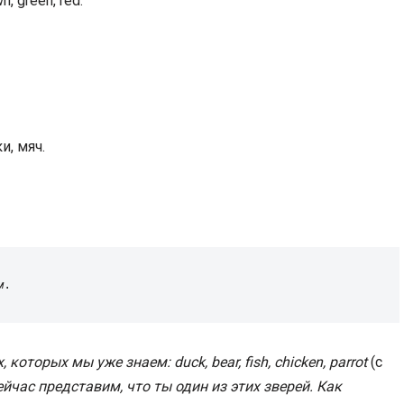
wn, green, red.
и, мяч.
м
.
оторых мы уже знаем: duck, bear, fish, chicken, parrot
(с
Сейчас представим, что ты один из этих зверей. Как