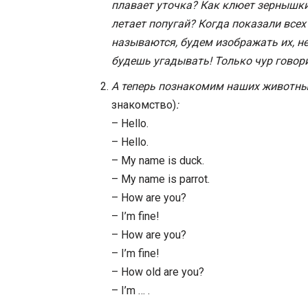
плавает уточка? Как клюет зернышк
летает попугай? Когда показали всех
называются,
будем изображать их, не
будешь угадывать! Только чур говори 
А теперь познакомим наших животн
знакомство)
:
– Hello.
– Hello.
– My name is duck.
– My name is parrot.
– How are you?
– I’m fine!
– How are you?
– I’m fine!
– How old are you?
– I’m … .