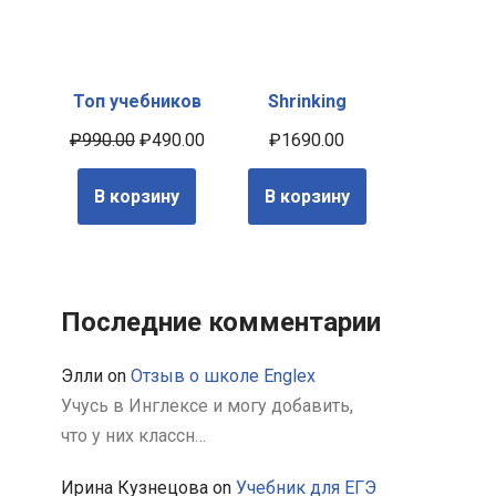
Топ учебников
Shrinking
₽
990.00
₽
490.00
₽
1690.00
В корзину
В корзину
Последние комментарии
Элли
on
Отзыв о школе Englex
Учусь в Инглексе и могу добавить,
что у них классн…
Ирина Кузнецова
on
Учебник для ЕГЭ