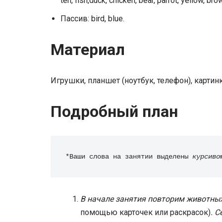
ten, fish,duck, chicken, bear, parrot, yellow, bro
Пассив: bird, blue.
Материал
Игрушки, планшет (ноутбук, телефон), картинк
Подробный план
*Ваши слова на занятии выделены 
курсиво
В начале занятия повторим животных, к
помощью карточек или раскрасок)
. 