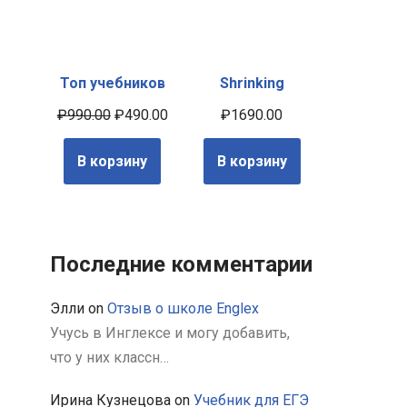
Топ учебников
Shrinking
₽
990.00
₽
490.00
₽
1690.00
В корзину
В корзину
Последние комментарии
Элли
on
Отзыв о школе Englex
Учусь в Инглексе и могу добавить,
что у них классн…
Ирина Кузнецова
on
Учебник для ЕГЭ