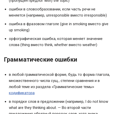
(пропущен предлог with) the topic)
ошибки в словообразовании, если часть речи не
меняется (например, unresponsible вместо irresponsible)
ошибка в фразовом глаголе (give in smoking вместо give
up smoking)
орфографическая ошибка, которая меняет значение
слова (thing вместо think, whether вместо weather)
Грамматические ошибки
в любой грамматической форме, будь то форма глагола,
множественного числа сущ., степени сравнения и в
любой теме из раздела «Грамматические темы»
кодификатора
в порядке слов в предложении (например, I do not know
what are they thinking about. — Во второй части
предложения обратный порядок слов, хотя знака