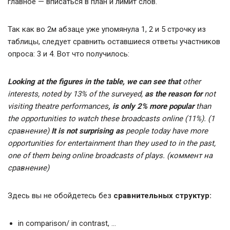
главное — вписаться в план и лимит слов.
Так как во 2м абзаце уже упомянула 1, 2 и 5 строчку из
таблицы, следует сравнить оставшиеся ответы участников
опроса: 3 и 4. Вот что получилось:
Looking at the figures in the table, we can see that
other
interests, noted by 13% of the surveyed,
as
the reason for
not
visiting theatre performances
, is only 2% more popular
than
the opportunities to watch these broadcasts online (11%). (1
сравнение)
It is not surprising as
people today have more
opportunities for entertainment than they used to in the past,
one of them being online broadcasts of plays.
(коммент на
сравнение)
Здесь вы не обойдетесь без
сравнительных структур:
in comparison/ in contrast, …