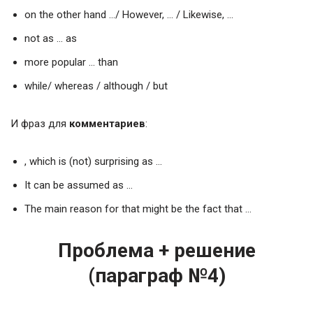
on the other hand …/ However, … / Likewise, …
not as … as
more popular … than
while/ whereas / although / but
И фраз для
комментариев
:
, which is (not) surprising as …
It can be assumed as …
The main reason for that might be the fact that …
Проблема + решение
(параграф №4)