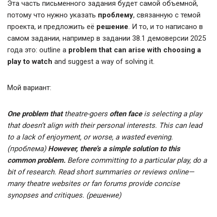
Эта часть письменного задания будет самой объемной,
потому что нужно указать
проблему
, связанную с темой
проекта, и предложить её
решение
. И то, и то написано в
самом задании, например в задании 38.1 демоверсии 2025
года это: outline a
problem that can arise with choosing a
play to watch
and suggest a way of solving it.
Мой вариант:
One problem that
theatre-goers
often face
is selecting a play
that doesn’t align with their personal interests. This can lead
to a lack of enjoyment, or worse, a wasted evening.
(проблема)
However, there’s a simple solution to this
common problem.
Before committing to a particular play, do a
bit of research. Read short summaries or reviews online—
many theatre websites or fan forums provide concise
synopses and critiques.
(решение)