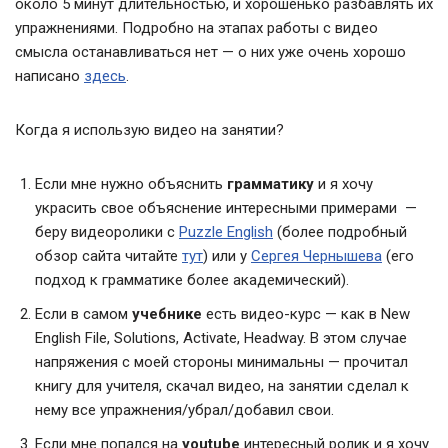
около 5 минут длительностью, и хорошенько разбавлять их
упражнениями. Подробно на этапах работы с видео
смысла останавливаться нет — о них уже очень хорошо
написано
здесь
.
Когда я использую видео на занятии?
Если мне нужно объяснить
грамматику
и я хочу
украсить свое объяснение интересными примерами —
беру видеоролики с
Puzzle English
(более подробный
обзор сайта читайте
тут
) или у
Сергея Чернышева
(его
подход к грамматике более академический).
Если в самом
учебнике
есть видео-курс — как в New
English File, Solutions, Activate, Headway. В этом случае
напряжения с моей стороны минимальны — прочитал
книгу для учителя, скачал видео, на занятии сделал к
нему все упражнения/убрал/добавил свои.
Если мне попался на
youtube
интересный ролик и я хочу