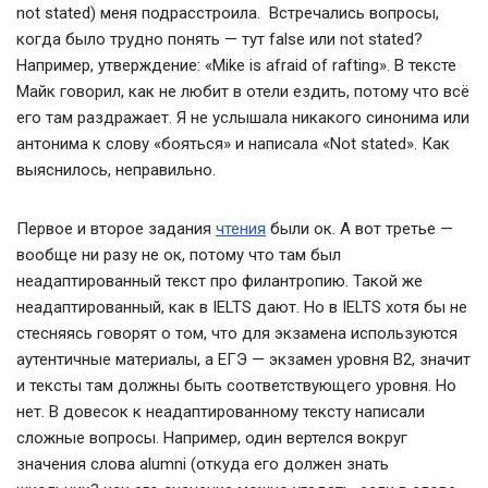
not stated) меня подрасстроила. Встречались вопросы,
когда было трудно понять — тут false или not stated?
Например, утверждение: «Mike is afraid of rafting». В тексте
Майк говорил, как не любит в отели ездить, потому что всё
его там раздражает. Я не услышала никакого синонима или
антонима к слову «бояться» и написала «Not stated». Как
выяснилось, неправильно.
Первое и второе задания
чтения
были ок. А вот третье —
вообще ни разу не ок, потому что там был
неадаптированный текст про филантропию. Такой же
неадаптированный, как в IELTS дают. Но в IELTS хотя бы не
стесняясь говорят о том, что для экзамена используются
аутентичные материалы, а ЕГЭ — экзамен уровня B2, значит
и тексты там должны быть соответствующего уровня. Но
нет. В довесок к неадаптированному тексту написали
сложные вопросы. Например, один вертелся вокруг
значения слова alumni (откуда его должен знать