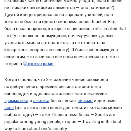
школьник? как его значение можно угадать, если в слове
нет никаких английских элементов — оно латинское?).
Другой концентрировался на зарплате учителей, но в
тексте не было ни одного синонима слова teacher. Еще
была пара вопросов, которые начинались с «It’s implied that
…» (Тут сплошное возмущение, почему ученик должен
угадывать мысли автора текста, а не отвечать на
конкретные вопросы по тексту). Я была так возмущена
всем этим, что записала все свои впечатления от него в
сторис в
инстаграме
.
Когда я поняла, что 3-е задание чтения сложное и
потребует много времени, решила оставить его
напоследок и сделала остальные части экзамена.
Грамматика
и
лексика
была легкая,
письмо
и две темы
эссе
(да, с этого года ввели две темы, из которых можно
выбрать одну) — тоже. Первая тема была — Sports are
popular among young people, вторая — Travelling is the best
way to learn about one’s country.